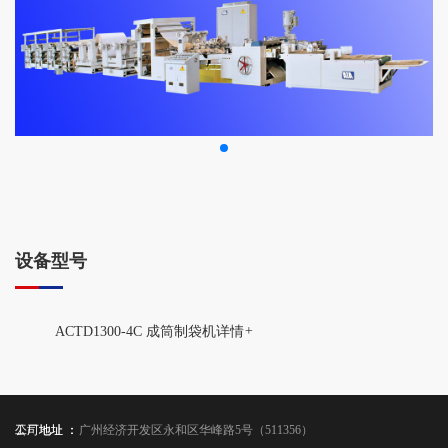
设备型号
ACTD1300-4C 成筒制袋机
详情
+
公司地址 ：
工厂地址 ：
广州经济开发区永和区华峰路5号（511356）